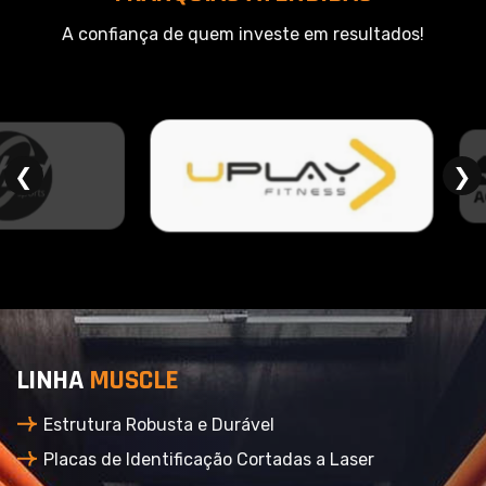
A confiança de quem investe em resultados!
❮
❯
L
I
N
H
A
M
U
S
C
L
E
Estrutura Robusta e Durável
Placas de Identificação Cortadas a Laser