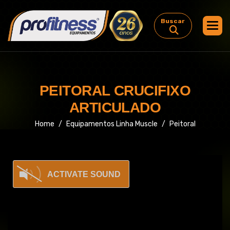
Buscar
P
E
I
T
O
R
A
L
C
R
U
C
I
F
I
X
O
A
R
T
I
C
U
L
A
D
O
Home
Equipamentos Linha Muscle
Peitoral