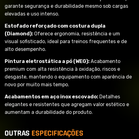
garante segurança e durabilidade mesmo sob cargas
elevadas e uso intenso.
Estofado reforçado com costura dupla
(Diamond):
Oferece ergonomia, resistência e um
visual sofisticado, ideal para treinos frequentes e de
alto desempenho.
Pintura eletrostática a pó (WEG):
Acabamento
premium com alta resistência à oxidação, riscos e
desgaste, mantendo o equipamento com aparência de
novo por muito mais tempo.
Acabamentos em aço inox escovado:
Detalhes
elegantes e resistentes que agregam valor estético e
aumentam a durabilidade do produto.
O
U
T
R
A
S
E
S
P
E
C
I
F
I
C
A
Ç
Õ
E
S