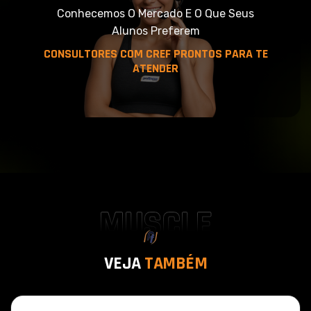
Conhecemos O Mercado E O Que Seus
Alunos Preferem
CONSULTORES COM CREF PRONTOS PARA TE
ATENDER
MUSCLE
V
E
J
A
T
A
M
B
É
M